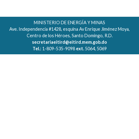
MINISTERIO DE ENERGÍA Y MINAS
Ave. Independencia #1428, esquina Av Enrique Jiménez Moya,
Centro de los Héroes, Santo Domingo, R.D.
secretariaeitird@eitird.mem.gob.do
Tel.:
1-809-535-9098
ext.
5064, 5069