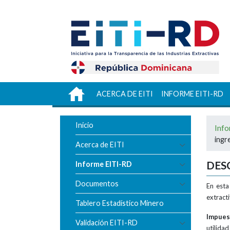
Logo Ministerio de Energía y Minas
INICIO
ACERCA DE EITI
INFORME EITI-RD
Inicio
Inf
ingr
Acerca de EITI
DES
Informe EITI-RD
Documentos
En esta
extract
Tablero Estadístico Minero
Impues
Validación EITI-RD
utilida