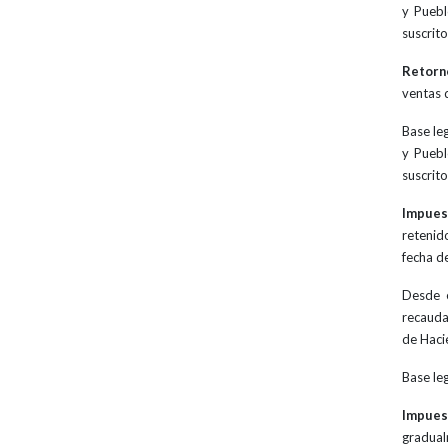
y Puebl
suscrit
Retorn
ventas 
Base le
y Puebl
suscrit
Impues
retenid
fecha d
Desde e
recauda
de Haci
Base le
Impues
gradual