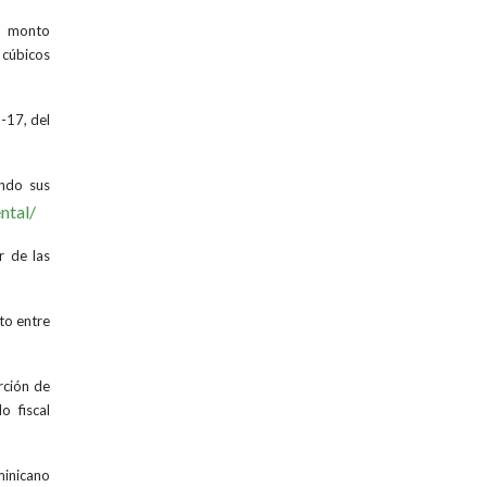
l monto
s cúbicos
-17, del
endo sus
ntal/
r de las
to entre
rción de
o fiscal
minicano