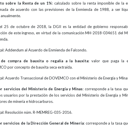
to sobre la Renta de un 1%
: calculado sobre la renta imponible de la 
nada de acuerdo con las previsiones de la Enmienda de 1988, a ser liq
 anualmente.
l 25 de octubre de 2018, la DGII es la entidad de gobierno responsab
ción de este ingreso, en virtud de la comunicación MH-2018-034651 del Mi
enda.
gal: Addendum al Acuerdo de Enmienda de Falcondo.
 de compra de bauxita o regalía a la bauxita:
valor que paga la 
 por concepto de bauxita seca extraída.
gal: Acuerdo Transaccional de DOVEMCO con el Ministerio de Energía y Mina
r servicios del Ministerio de Energía y Minas
: corresponde a la tasa q
os usuarios por la prestación de los servicios del Ministerio de Energía y Mi
tores de minería e hidrocarburos.
gal: Resolución núm. R-MEMREG-035-2016.
r servicios de la Dirección General de Minería
: corresponde a la tasa q