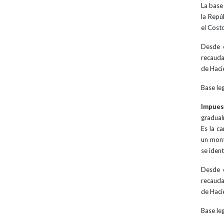
La base
la Repú
el Cost
Desde e
recauda
de Haci
Base le
Impues
gradual
Es la c
un mont
se iden
Desde e
recauda
de Haci
Base le