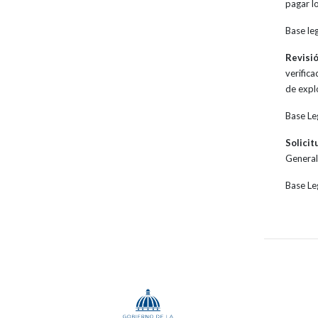
pagar lo
Base le
Revisi
verific
de expl
Base Le
Solicit
General
Base Le