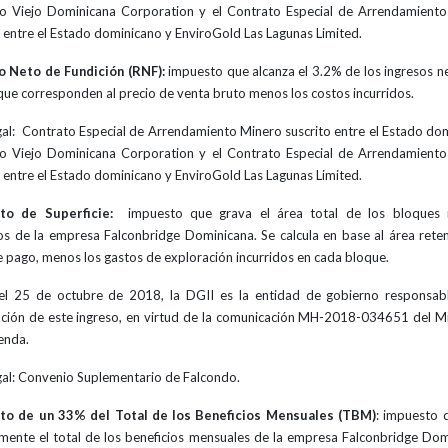
o Viejo Dominicana Corporation y el Contrato Especial de Arrendamient
o entre el Estado dominicano y EnviroGold Las Lagunas Limited.
o Neto de Fundición (RNF):
impuesto que alcanza el 3.2% de los ingresos n
que corresponden al precio de venta bruto menos los costos incurridos.
gal: Contrato Especial de Arrendamiento Minero suscrito entre el Estado do
o Viejo Dominicana Corporation y el Contrato Especial de Arrendamient
o entre el Estado dominicano y EnviroGold Las Lagunas Limited.
to de Superficie:
impuesto que grava el área total de los bloques 
os de la empresa Falconbridge Dominicana. Se calcula en base al área reten
e pago, menos los gastos de exploración incurridos en cada bloque.
l 25 de octubre de 2018, la DGII es la entidad de gobierno responsab
ción de este ingreso, en virtud de la comunicación MH-2018-034651 del Mi
enda.
gal: Convenio Suplementario de Falcondo.
to de un 33% del Total de los Beneficios Mensuales
(TBM)
: impuesto 
mente el total de los beneficios mensuales de la empresa Falconbridge Dom