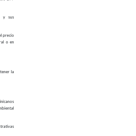
2 y sus
l precio
ral o en
tener la
inicanos
mbiental
trativas