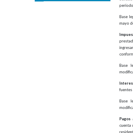
período
Base le
mayo de
Impuest
presta
ingres
conformi
Base l
modific
Intere
fuentes
Base l
modific
Pagos 
cuenta 
residen