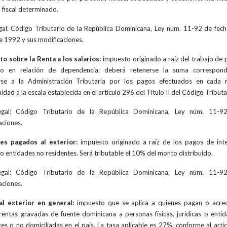
 fiscal determinado.
gal: Código Tributario de la República Dominicana, Ley núm. 11-92 de fec
 1992 y sus modificaciones.
o sobre la Renta a los salarios:
impuesto originado a raíz del trabajo de 
do en relación de dependencia; deberá retenerse la suma correspond
arse a la Administración Tributaria por los pagos efectuados en cada 
dad a la escala establecida en el artículo 296 del Título II del Código Tributa
egal: Código Tributario de la República Dominicana, Ley núm. 11-9
aciones.
ses pagados al exterior:
impuesto originado a raíz de los pagos de int
 o entidades no residentes. Será tributable el 10% del monto distribuido.
egal: Código Tributario de la República Dominicana, Ley núm. 11-9
aciones.
al exterior en general:
impuesto que se aplica a quienes pagan o acre
rentas gravadas de fuente dominicana a personas físicas, jurídicas o enti
tes o no domiciliadas en el país. La tasa aplicable es 27%, conforme al artí