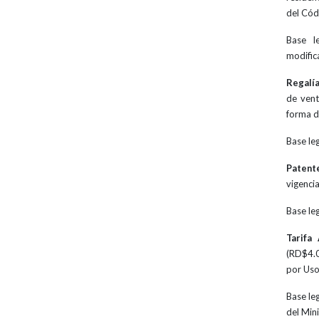
del Cód
Base l
modific
Regalía
de vent
forma d
Base le
Patent
vigenci
Base le
Tarifa
(RD$4.0
por Uso
Base le
del Min