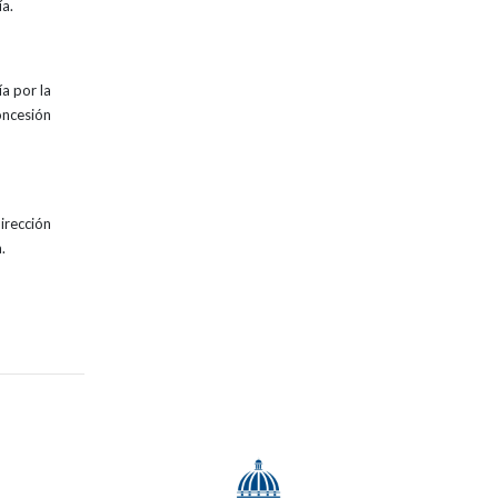
ía.
a por la
oncesión
irección
.