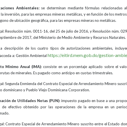
zaciones Ambientales:
se determinan mediante fórmulas relacionadas a
 la inversión, para las empresas mineras metálicas, y en función de los metro
ígono de ubicación geográfica, para las empresas mineras no metálicas.
gal: Resolución núm. 0011-16, del 25 de julio de 2016, y Resolución núm. 029
eptiembre de 2017, del Ministerio de Medio Ambiente y Recursos Naturales.
a descripción de los cuatro tipos de autorizaciones ambientales, incluy
https://eitird.mem.gob.do/gestion-ambie
 acceda a: Gestión Ambiental
to Mínimo Anual (IMA):
consiste en un porcentaje aplicado sobre el valo
brutas de minerales. Es pagado como anticipo en cuotas trimestrales.
gal: Segunda Enmienda del Contrato Especial de Arrendamiento Minero suscri
do dominicano y Pueblo Viejo Dominicana Corporation.
pación de Utilidades Netas (PUN):
impuesto pagado en base a una propo
o de efectivo obtenido por las operaciones de la empresa en un períod
inado.
gal: Contrato Especial de Arrendamiento Minero suscrito entre el Estado do