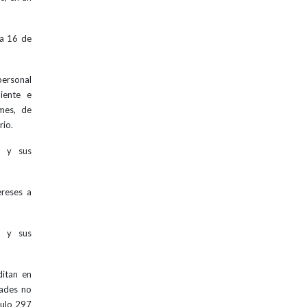
ha 16 de
personal
iente e
mes, de
rio.
2 y sus
ereses a
2 y sus
ditan en
dades no
culo 297