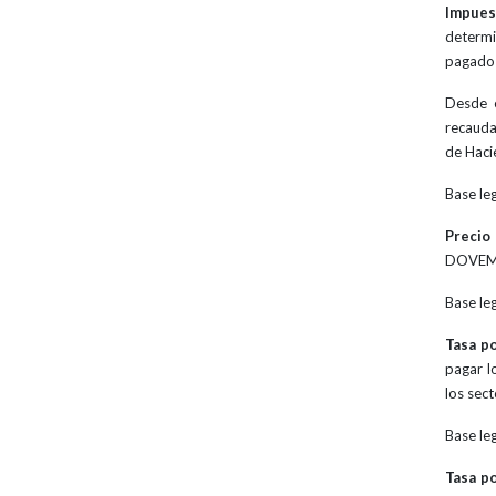
Impues
determi
pagado
Desde e
recauda
de Haci
Base le
Precio
DOVEMCO
Base le
Tasa po
pagar l
los sec
Base le
Tasa po