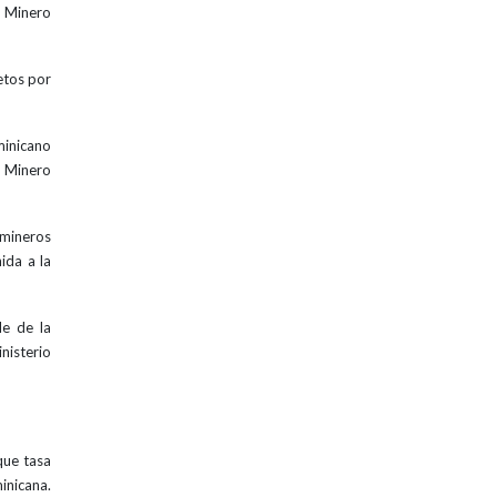
o Minero
etos por
minicano
o Minero
mineros
ida a la
le de la
nisterio
que tasa
inicana.