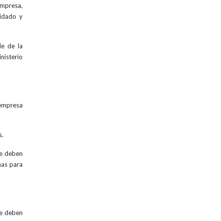
empresa,
uidado y
le de la
nisterio
empresa
s.
ue deben
nas para
ue deben