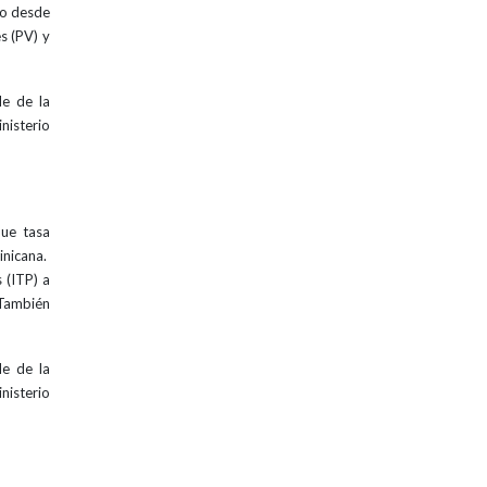
do desde
s (PV) y
le de la
nisterio
que tasa
inicana.
 (ITP) a
 También
le de la
nisterio