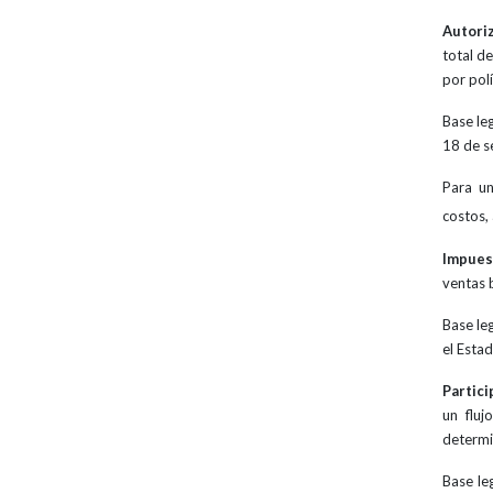
Autori
total de
por pol
Base le
18 de s
Para un
costos,
Impues
ventas 
Base le
el Esta
Partici
un fluj
determ
Base le