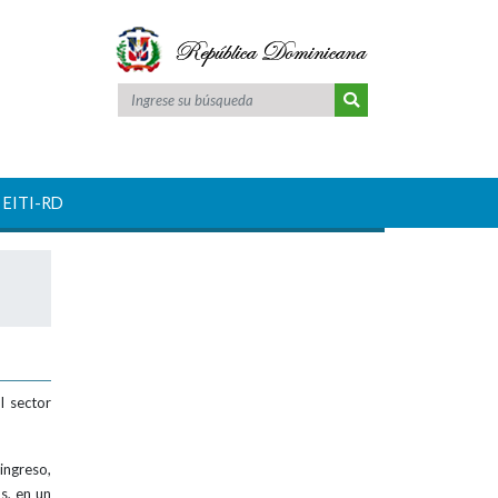
Escudo nacional
 EITI-RD
l sector
ngreso,
s, en un