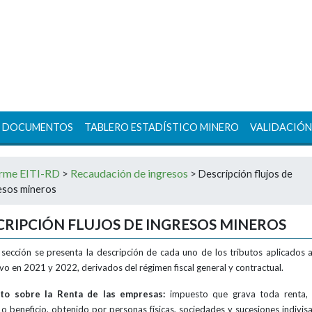
DOCUMENTOS
TABLERO ESTADÍSTICO MINERO
VALIDACIÓN
orme EITI-RD
Recaudación de ingresos
>
>
Descripción flujos de
esos mineros
CRIPCIÓN FLUJOS DE INGRESOS MINEROS
 sección se presenta la descripción de cada uno de los tributos aplicados a
ivo en 2021 y 2022, derivados del régimen fiscal general y contractual.
to sobre la Renta de las empresas:
impuesto que grava toda renta, i
d o beneficio, obtenido por personas físicas, sociedades y sucesiones indivisa