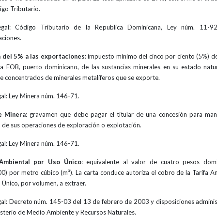
igo Tributario.
egal: Código Tributario de la Republica Dominicana, Ley núm. 11-9
aciones.
 del 5% a las exportaciones:
impuesto mínimo del cinco por ciento (5%) de
a FOB, puerto dominicano, de las sustancias minerales en su estado natu
e concentrados de minerales metalíferos que se exporte.
gal: Ley Minera núm. 146-71.
e Minera:
gravamen que debe pagar el titular de una concesión para man
a de sus operaciones de exploración o explotación.
gal: Ley Minera núm. 146-71.
 Ambiental por Uso Único
: equivalente al valor de cuatro pesos dom
0) por metro cúbico (m³). La carta conduce autoriza el cobro de la Tarifa A
 Único, por volumen, a extraer.
gal: Decreto núm. 145-03 del 13 de febrero de 2003 y disposiciones adminis
isterio de Medio Ambiente y Recursos Naturales.