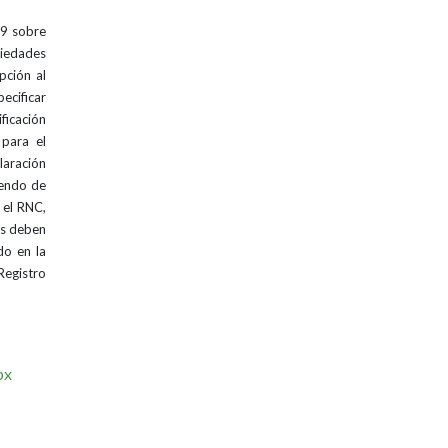
09 sobre
iedades
pción al
ecificar
ficación
 para el
laración
iendo de
n el RNC,
les deben
do en la
egistro
px