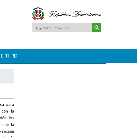
Escudo nacional
 EITI-RD
ica para
 con la
ién, los
as de la
e recaen