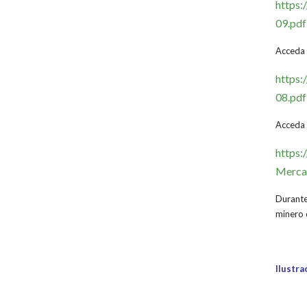
https
09.pdf
Acceda 
https
08.pdf
Acceda 
https:
Mercan
Durante
minero 
Ilustr