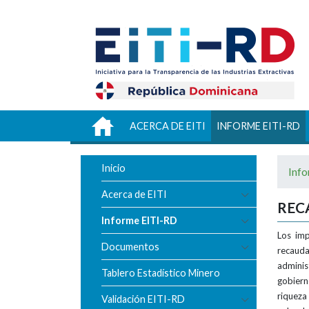
Logo Ministerio de Energía y Minas
INICIO
ACERCA DE EITI
INFORME EITI-RD
Inicio
Inf
Acerca de EITI
REC
Informe EITI-RD
Los imp
Documentos
recaud
adminis
Tablero Estadístico Minero
gobiern
riqueza
Validación EITI-RD