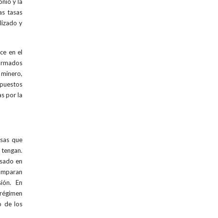
nio y la
as tasas
lizado y
ce en el
firmados
 minero,
mpuestos
s por la
esas que
 tengan.
asado en
 amparan
sión. En
 régimen
o de los