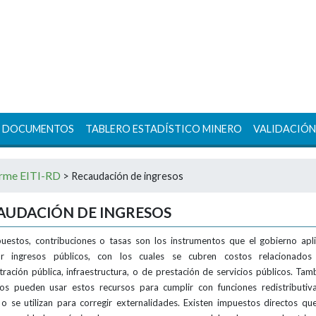
DOCUMENTOS
TABLERO ESTADÍSTICO MINERO
VALIDACIÓN
orme EITI-RD
>
Recaudación de ingresos
AUDACIÓN DE INGRESOS
uestos, contribuciones o tasas son los instrumentos que el gobierno apl
ar ingresos públicos, con los cuales se cubren costos relacionados
tración pública, infraestructura, o de prestación de servicios públicos. Tamb
os pueden usar estos recursos para cumplir con funciones redistributiv
 o se utilizan para corregir externalidades. Existen impuestos directos qu