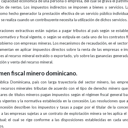
a capacidad económica de una persona o empresa, del cual se grava el patrimo
ón de rentas. Los impuestos indirectos se imponen a bienes y servicios. L
como hecho generador la prestación efectiva de un servicio público individua
se realiza cuando un contribuyente necesita la utilización de dichos servicios.
raciones extractivas están sujetas a pagar tributos al país según se estable
ormativo y fiscal vigente, o según se estipula en cada uno de los contratos 
gobierno con empresas mineras. Los mecanismos de recaudación, en el sector
amentan en aplicar impuestos directos sobre la renta de las empresas e i
les al recurso mineral extraído o exportado, y/o sobre las ganancias generada
ción y venta del recurso mineral.
men fiscal minero dominicano.
blica Dominicana, país con larga trayectoria del sector minero, las empr
 recursos minerales tributan de acuerdo con el tipo de derecho minero que
ulares de títulos mineros pagan impuestos según el régimen fiscal general b
es vigentes y la normativa establecida en la concesión. Las resoluciones que
ncesión describen los impuestos y tasas a pagar por el titular de la conce
 a las empresas sujetas a un contrato de explotación minera se les aplica el
tual; el cual se rige conforme a las disposiciones establecidas en cada un
os.