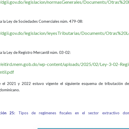
://dgii.gov.do/legislacion/normasGenerales/Documents/Otr
a la Ley de Sociedades Comerciales núm. 479-08:
://dgii.gov.do/legislacion/leyesTributarias/Documents/Otras
a la Ley de Registro Mercantil núm. 03-02:
//eitird.mem.gob.do/wp-content/uploads/2025/02/Ley-3-02-Regi
til.pdf
 el 2021 y 2022 estuvo vigente el siguiente esquema de tributación de
dominicano.
ación 25:
Tipos de regímenes fiscales en el sector extractivo dom