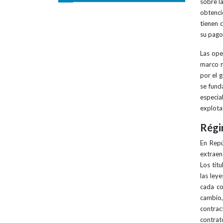
sobre l
obtenci
tienen 
su pago 
Las ope
marco n
por el 
se fund
especia
explota
Régi
En Repú
extraen
Los tit
las ley
cada co
cambio,
contrac
contrat