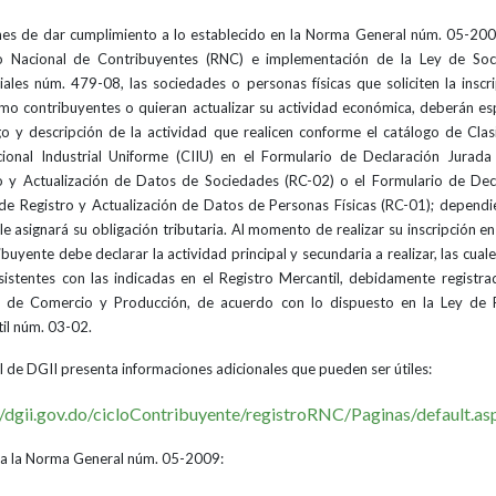
ines de dar cumplimiento a lo establecido en la Norma General núm. 05-20
ro Nacional de Contribuyentes (RNC) e implementación de la Ley de Soc
ales núm. 479-08, las sociedades o personas físicas que soliciten la inscri
o contribuyentes o quieran actualizar su actividad económica, deberán esp
go y descripción de la actividad que realicen conforme el catálogo de Clasi
cional Industrial Uniforme (CIIU) en el Formulario de Declaración Jurada
o y Actualización de Datos de Sociedades (RC-02) o el Formulario de Dec
de Registro y Actualización de Datos de Personas Físicas (RC-01); depend
le asignará su obligación tributaria. Al momento de realizar su inscripción e
ibuyente debe declarar la actividad principal y secundaria a realizar, las cua
sistentes con las indicadas en el Registro Mercantil, debidamente registra
 de Comercio y Producción, de acuerdo con lo dispuesto en la Ley de R
il núm. 03-02.
al de DGII presenta informaciones adicionales que pueden ser útiles:
//dgii.gov.do/cicloContribuyente/registroRNC/Paginas/default.as
a la Norma General núm. 05-2009: