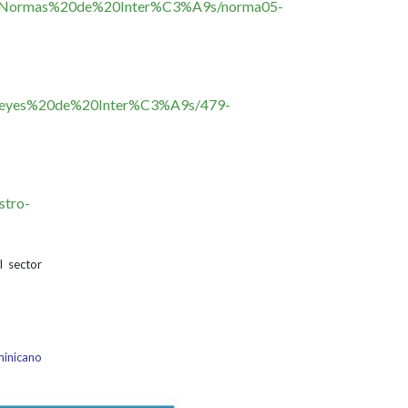
as%20Normas%20de%20Inter%C3%A9s/norma05-
%20Leyes%20de%20Inter%C3%A9s/479-
stro-
l sector
inicano